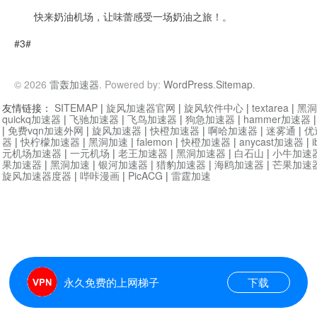
快来奶油机场，让味蕾感受一场奶油之旅！。
#3#
© 2026
雷轰加速器
. Powered by:
WordPress
.
Sitemap
.
友情链接：
SITEMAP
|
旋风加速器官网
|
旋风软件中心
|
textarea
|
黑洞
quickq加速器
|
飞驰加速器
|
飞鸟加速器
|
狗急加速器
|
hammer加速器
|
免费vqn加速外网
|
旋风加速器
|
快橙加速器
|
啊哈加速器
|
迷雾通
|
优
器
|
快柠檬加速器
|
黑洞加速
|
falemon
|
快橙加速器
|
anycast加速器
|
i
元机场加速器
|
一元机场
|
老王加速器
|
黑洞加速器
|
白石山
|
小牛加速
果加速器
|
黑洞加速
|
银河加速器
|
猎豹加速器
|
海鸥加速器
|
芒果加速
旋风加速器度器
|
哔咔漫画
|
PicACG
|
雷霆加速
永久免费的上网梯子
下载