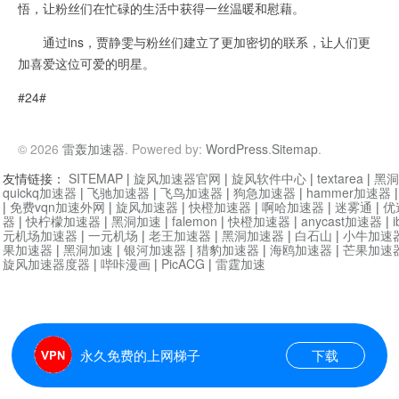
悟，让粉丝们在忙碌的生活中获得一丝温暖和慰藉。
通过ins，贾静雯与粉丝们建立了更加密切的联系，让人们更
加喜爱这位可爱的明星。
#24#
© 2026
雷轰加速器
. Powered by:
WordPress
.
Sitemap
.
友情链接：
SITEMAP
|
旋风加速器官网
|
旋风软件中心
|
textarea
|
黑洞
quickq加速器
|
飞驰加速器
|
飞鸟加速器
|
狗急加速器
|
hammer加速器
|
免费vqn加速外网
|
旋风加速器
|
快橙加速器
|
啊哈加速器
|
迷雾通
|
优
器
|
快柠檬加速器
|
黑洞加速
|
falemon
|
快橙加速器
|
anycast加速器
|
i
元机场加速器
|
一元机场
|
老王加速器
|
黑洞加速器
|
白石山
|
小牛加速
果加速器
|
黑洞加速
|
银河加速器
|
猎豹加速器
|
海鸥加速器
|
芒果加速
旋风加速器度器
|
哔咔漫画
|
PicACG
|
雷霆加速
永久免费的上网梯子
下载