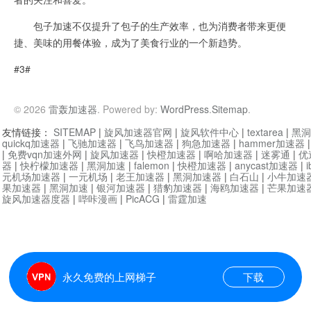
包子加速不仅提升了包子的生产效率，也为消费者带来更便
捷、美味的用餐体验，成为了美食行业的一个新趋势。
#3#
© 2026
雷轰加速器
. Powered by:
WordPress
.
Sitemap
.
友情链接：
SITEMAP
|
旋风加速器官网
|
旋风软件中心
|
textarea
|
黑洞
quickq加速器
|
飞驰加速器
|
飞鸟加速器
|
狗急加速器
|
hammer加速器
|
免费vqn加速外网
|
旋风加速器
|
快橙加速器
|
啊哈加速器
|
迷雾通
|
优
器
|
快柠檬加速器
|
黑洞加速
|
falemon
|
快橙加速器
|
anycast加速器
|
i
元机场加速器
|
一元机场
|
老王加速器
|
黑洞加速器
|
白石山
|
小牛加速
果加速器
|
黑洞加速
|
银河加速器
|
猎豹加速器
|
海鸥加速器
|
芒果加速
旋风加速器度器
|
哔咔漫画
|
PicACG
|
雷霆加速
永久免费的上网梯子
下载