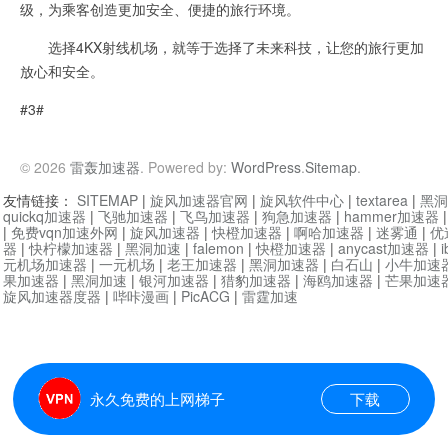
级，为乘客创造更加安全、便捷的旅行环境。
选择4KX射线机场，就等于选择了未来科技，让您的旅行更加
放心和安全。
#3#
© 2026
雷轰加速器
. Powered by:
WordPress
.
Sitemap
.
友情链接：
SITEMAP
|
旋风加速器官网
|
旋风软件中心
|
textarea
|
黑洞
quickq加速器
|
飞驰加速器
|
飞鸟加速器
|
狗急加速器
|
hammer加速器
|
免费vqn加速外网
|
旋风加速器
|
快橙加速器
|
啊哈加速器
|
迷雾通
|
优
器
|
快柠檬加速器
|
黑洞加速
|
falemon
|
快橙加速器
|
anycast加速器
|
i
元机场加速器
|
一元机场
|
老王加速器
|
黑洞加速器
|
白石山
|
小牛加速
果加速器
|
黑洞加速
|
银河加速器
|
猎豹加速器
|
海鸥加速器
|
芒果加速
旋风加速器度器
|
哔咔漫画
|
PicACG
|
雷霆加速
永久免费的上网梯子
下载