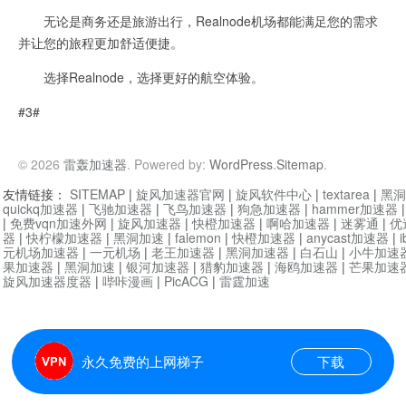
无论是商务还是旅游出行，Realnode机场都能满足您的需求
并让您的旅程更加舒适便捷。
选择Realnode，选择更好的航空体验。
#3#
© 2026
雷轰加速器
. Powered by:
WordPress
.
Sitemap
.
友情链接：
SITEMAP
|
旋风加速器官网
|
旋风软件中心
|
textarea
|
黑洞
quickq加速器
|
飞驰加速器
|
飞鸟加速器
|
狗急加速器
|
hammer加速器
|
免费vqn加速外网
|
旋风加速器
|
快橙加速器
|
啊哈加速器
|
迷雾通
|
优
器
|
快柠檬加速器
|
黑洞加速
|
falemon
|
快橙加速器
|
anycast加速器
|
i
元机场加速器
|
一元机场
|
老王加速器
|
黑洞加速器
|
白石山
|
小牛加速
果加速器
|
黑洞加速
|
银河加速器
|
猎豹加速器
|
海鸥加速器
|
芒果加速
旋风加速器度器
|
哔咔漫画
|
PicACG
|
雷霆加速
永久免费的上网梯子
下载