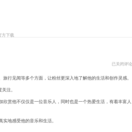
官方下载
陈
已关闭评
奕
迅
、旅行见闻等多个方面，让粉丝更深入地了解他的生活和创作灵感。
ins
关
注
度关注。
曲
婉
加欣赏他不仅仅是一位音乐人，同时也是一个热爱生活，有着丰富人
婷
真实地感受他的音乐和生活。