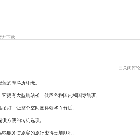
官方下载
可
已关闭评
莉
机
蓝的海洋所环绕。
场
永
久
它拥有大型航站楼，供应各种国内和国际航班。
免
费
吊灯，让整个空间显得奢华而舒适。
加
速
供方便的转机选项。
输服务使旅客的旅行变得更加顺利。