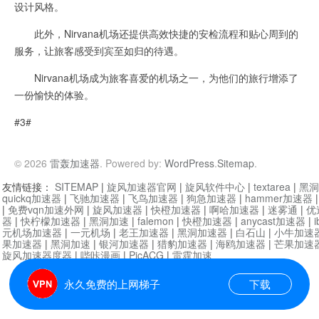
设计风格。
此外，Nirvana机场还提供高效快捷的安检流程和贴心周到的
服务，让旅客感受到宾至如归的待遇。
Nirvana机场成为旅客喜爱的机场之一，为他们的旅行增添了
一份愉快的体验。
#3#
© 2026
雷轰加速器
. Powered by:
WordPress
.
Sitemap
.
友情链接：
SITEMAP
|
旋风加速器官网
|
旋风软件中心
|
textarea
|
黑洞
quickq加速器
|
飞驰加速器
|
飞鸟加速器
|
狗急加速器
|
hammer加速器
|
免费vqn加速外网
|
旋风加速器
|
快橙加速器
|
啊哈加速器
|
迷雾通
|
优
器
|
快柠檬加速器
|
黑洞加速
|
falemon
|
快橙加速器
|
anycast加速器
|
i
元机场加速器
|
一元机场
|
老王加速器
|
黑洞加速器
|
白石山
|
小牛加速
果加速器
|
黑洞加速
|
银河加速器
|
猎豹加速器
|
海鸥加速器
|
芒果加速
旋风加速器度器
|
哔咔漫画
|
PicACG
|
雷霆加速
永久免费的上网梯子
下载