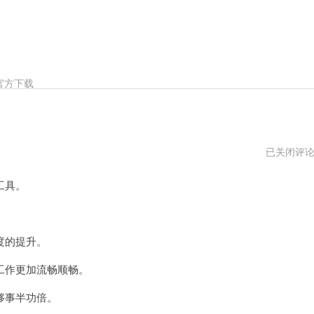
官方下载
小
已关闭评
蜜
蜂
工具。
加
速
器
2024
度的提升。
作更加流畅顺畅。
够事半功倍。