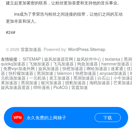
建立起更加紧密的联系，让粉丝更加喜爱和支持他的音乐事业。
ins成为了李荣浩与粉丝之间连接的纽带，让他们之间的互动
更加丰富和深入。
#24#
© 2026
雷轰加速器
. Powered by:
WordPress
.
Sitemap
.
友情链接：
SITEMAP
|
旋风加速器官网
|
旋风软件中心
|
textarea
|
黑洞
quickq加速器
|
飞驰加速器
|
飞鸟加速器
|
狗急加速器
|
hammer加速器
|
免费vqn加速外网
|
旋风加速器
|
快橙加速器
|
啊哈加速器
|
迷雾通
|
优
器
|
快柠檬加速器
|
黑洞加速
|
falemon
|
快橙加速器
|
anycast加速器
|
i
元机场加速器
|
一元机场
|
老王加速器
|
黑洞加速器
|
白石山
|
小牛加速
果加速器
|
黑洞加速
|
银河加速器
|
猎豹加速器
|
海鸥加速器
|
芒果加速
旋风加速器度器
|
哔咔漫画
|
PicACG
|
雷霆加速
永久免费的上网梯子
下载