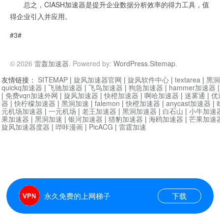
总之，CIASH加速器是提升企业数据分析效率的得力工具，值
得企业引入并应用。
#3#
© 2026
雷轰加速器
. Powered by:
WordPress
.
Sitemap
.
友情链接：
SITEMAP
|
旋风加速器官网
|
旋风软件中心
|
textarea
|
黑洞
quickq加速器
|
飞驰加速器
|
飞鸟加速器
|
狗急加速器
|
hammer加速器
|
免费vqn加速外网
|
旋风加速器
|
快橙加速器
|
啊哈加速器
|
迷雾通
|
优
器
|
快柠檬加速器
|
黑洞加速
|
falemon
|
快橙加速器
|
anycast加速器
|
i
元机场加速器
|
一元机场
|
老王加速器
|
黑洞加速器
|
白石山
|
小牛加速
果加速器
|
黑洞加速
|
银河加速器
|
猎豹加速器
|
海鸥加速器
|
芒果加速
旋风加速器度器
|
哔咔漫画
|
PicACG
|
雷霆加速
永久免费的上网梯子
下载