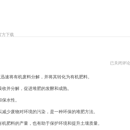
官方下载
蚯
已关闭评
蚓
加
迅速将有机废料分解，并将其转化为有机肥料。
速
器
官
收并分解，促进堆肥的发酵和成熟。
网
网
和保水性。
址
减少废物对环境的污染，是一种环保的堆肥方法。
机肥料的产量，也有助于保护环境和提升土壤质量。