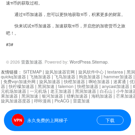
速π币的获取过程。
通过π币加速器，您可以更快地获取π币，积累更多的财富。
快来试试π币加速器，加速获取π币，开启您的加密货币之旅
吧！。
#3#
© 2026
雷轰加速器
. Powered by:
WordPress
.
Sitemap
.
友情链接：
SITEMAP
|
旋风加速器官网
|
旋风软件中心
|
textarea
|
黑洞
quickq加速器
|
飞驰加速器
|
飞鸟加速器
|
狗急加速器
|
hammer加速器
|
免费vqn加速外网
|
旋风加速器
|
快橙加速器
|
啊哈加速器
|
迷雾通
|
优
器
|
快柠檬加速器
|
黑洞加速
|
falemon
|
快橙加速器
|
anycast加速器
|
i
元机场加速器
|
一元机场
|
老王加速器
|
黑洞加速器
|
白石山
|
小牛加速
果加速器
|
黑洞加速
|
银河加速器
|
猎豹加速器
|
海鸥加速器
|
芒果加速
旋风加速器度器
|
哔咔漫画
|
PicACG
|
雷霆加速
永久免费的上网梯子
下载