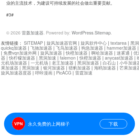
业的主流技术，为建设可持续发展的社会做出重要贡献。
#3#
© 2026
雷轰加速器
. Powered by:
WordPress
.
Sitemap
.
友情链接：
SITEMAP
|
旋风加速器官网
|
旋风软件中心
|
textarea
|
黑洞
quickq加速器
|
飞驰加速器
|
飞鸟加速器
|
狗急加速器
|
hammer加速器
|
免费vqn加速外网
|
旋风加速器
|
快橙加速器
|
啊哈加速器
|
迷雾通
|
优
器
|
快柠檬加速器
|
黑洞加速
|
falemon
|
快橙加速器
|
anycast加速器
|
i
元机场加速器
|
一元机场
|
老王加速器
|
黑洞加速器
|
白石山
|
小牛加速
果加速器
|
黑洞加速
|
银河加速器
|
猎豹加速器
|
海鸥加速器
|
芒果加速
旋风加速器度器
|
哔咔漫画
|
PicACG
|
雷霆加速
永久免费的上网梯子
下载