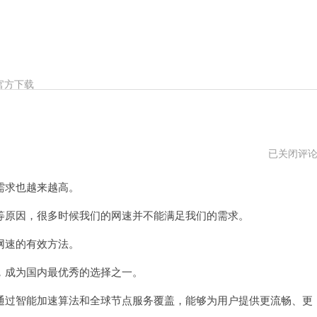
官方下载
袋
已关闭评
鼠
加
需求也越来越高。
速
器
跑
原因，很多时候我们的网速并不能满足我们的需求。
路
了
网速的有效方法。
成为国内最优秀的选择之一。
过智能加速算法和全球节点服务覆盖，能够为用户提供更流畅、更