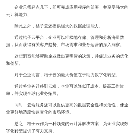
企业只需轻点几下，即可完成应用程序的部署，并享受强大的
云计算能力。
除此之外，桔子云还提供强大的数据处理能力。
通过桔子云平台，企业可以轻松地存储、管理和分析海量数
据，从而获得有关客户趋势、市场需求和业务运营的深入洞察。
这些洞察能够帮助企业做出更明智的决策，并促进业务的优化
和创新。
对于企业而言，桔子云的最大价值在于助力数字化转型。
通过将业务迁移到云端，企业可以降低IT成本、提高工作效
率，并实现全球化业务拓展。
同时，云端服务还可以提供更高的数据安全性和灵活性，使企
业更好地适应快速变化的市场环境。
总之，桔子云作为一种领先的云计算解决方案，为企业实现数
字化转型提供了有力支持。