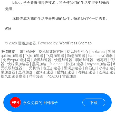
因此，学会并善用快连技术，将会使我们的生活变得更加畅通
无阻。
愿快连成为我们生活中最忠诚的伙伴，畅通我们的一切需要。
#3#
© 2026
雷轰加速器
. Powered by:
WordPress
.
Sitemap
.
友情链接：
SITEMAP
|
旋风加速器官网
|
旋风软件中心
|
textarea
|
黑洞
quickq加速器
|
飞驰加速器
|
飞鸟加速器
|
狗急加速器
|
hammer加速器
|
免费vqn加速外网
|
旋风加速器
|
快橙加速器
|
啊哈加速器
|
迷雾通
|
优
器
|
快柠檬加速器
|
黑洞加速
|
falemon
|
快橙加速器
|
anycast加速器
|
i
元机场加速器
|
一元机场
|
老王加速器
|
黑洞加速器
|
白石山
|
小牛加速
果加速器
|
黑洞加速
|
银河加速器
|
猎豹加速器
|
海鸥加速器
|
芒果加速
旋风加速器度器
|
哔咔漫画
|
PicACG
|
雷霆加速
永久免费的上网梯子
下载