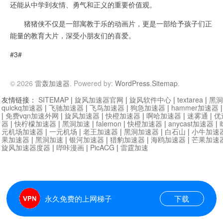
还能从中学到友情、勇气和正义的重要价值观。
猪猪侠不仅是一部寓教于乐的动画片，更是一部给予孩子们正
能量的教育大片，深受小朋友们的喜爱。
#3#
© 2026
雷轰加速器
. Powered by:
WordPress
.
Sitemap
.
友情链接：
SITEMAP
|
旋风加速器官网
|
旋风软件中心
|
textarea
|
黑洞
quickq加速器
|
飞驰加速器
|
飞鸟加速器
|
狗急加速器
|
hammer加速器
|
免费vqn加速外网
|
旋风加速器
|
快橙加速器
|
啊哈加速器
|
迷雾通
|
优
器
|
快柠檬加速器
|
黑洞加速
|
falemon
|
快橙加速器
|
anycast加速器
|
i
元机场加速器
|
一元机场
|
老王加速器
|
黑洞加速器
|
白石山
|
小牛加速
果加速器
|
黑洞加速
|
银河加速器
|
猎豹加速器
|
海鸥加速器
|
芒果加速
旋风加速器度器
|
哔咔漫画
|
PicACG
|
雷霆加速
永久免费的上网梯子
下载