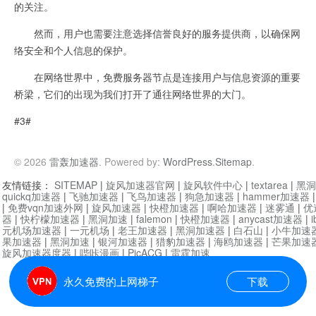
的关注。
然而，用户也需要注意选择信誉良好的服务提供商，以确保网
络安全和个人信息的保护。
在网络世界中，免费服务器节点是连接用户与信息资源的重要
桥梁，它们的出现为我们打开了通往网络世界的大门。
#3#
© 2026
雷轰加速器
. Powered by:
WordPress
.
Sitemap
.
友情链接：
SITEMAP
|
旋风加速器官网
|
旋风软件中心
|
textarea
|
黑洞
quickq加速器
|
飞驰加速器
|
飞鸟加速器
|
狗急加速器
|
hammer加速器
|
免费vqn加速外网
|
旋风加速器
|
快橙加速器
|
啊哈加速器
|
迷雾通
|
优
器
|
快柠檬加速器
|
黑洞加速
|
falemon
|
快橙加速器
|
anycast加速器
|
i
元机场加速器
|
一元机场
|
老王加速器
|
黑洞加速器
|
白石山
|
小牛加速
果加速器
|
黑洞加速
|
银河加速器
|
猎豹加速器
|
海鸥加速器
|
芒果加速
旋风加速器度器
|
哔咔漫画
|
PicACG
|
雷霆加速
永久免费的上网梯子
下载