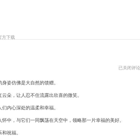
官方下载
最
已关闭评
萌
の
身姿仿佛是大自然的馈赠。
云
免
费
云朵，让人忍不住流露出欣喜的微笑。
永
久
们内心深处的温柔和幸福。
加
速
怀中，与它们一同飘荡在天空中，领略那一片幸福的美好。
乐和祝福。