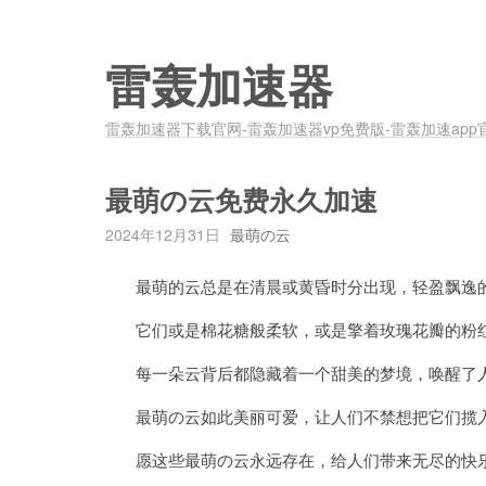
雷轰加速器
雷轰加速器下载官网-雷轰加速器vp免费版-雷轰加速app
最萌の云免费永久加速
2024年12月31日
最萌の云
最萌的云总是在清晨或黄昏时分出现，轻盈飘逸的
它们或是棉花糖般柔软，或是擎着玫瑰花瓣的粉红
每一朵云背后都隐藏着一个甜美的梦境，唤醒了人
最萌の云如此美丽可爱，让人们不禁想把它们揽入
愿这些最萌の云永远存在，给人们带来无尽的快