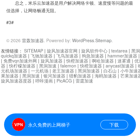
总之，米乐云加速器是用户解决网络卡顿、速度慢等问题的最
佳选择，让网络畅通无阻。
#3#
© 2026
雷轰加速器
. Powered by:
WordPress
.
Sitemap
.
友情链接：
SITEMAP
|
旋风加速器官网
|
旋风软件中心
|
textarea
|
黑洞
quickq加速器
|
飞驰加速器
|
飞鸟加速器
|
狗急加速器
|
hammer加速器
|
免费vqn加速外网
|
旋风加速器
|
快橙加速器
|
啊哈加速器
|
迷雾通
|
优
器
|
快柠檬加速器
|
黑洞加速
|
falemon
|
快橙加速器
|
anycast加速器
|
i
元机场加速器
|
一元机场
|
老王加速器
|
黑洞加速器
|
白石山
|
小牛加速
果加速器
|
黑洞加速
|
银河加速器
|
猎豹加速器
|
海鸥加速器
|
芒果加速
旋风加速器度器
|
哔咔漫画
|
PicACG
|
雷霆加速
永久免费的上网梯子
下载