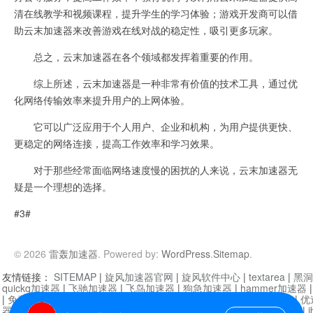
清在线教学和视频课程，提升学生的学习体验；游戏开发商可以借
助云末加速器来改善游戏在线对战的稳定性，吸引更多玩家。
总之，云末加速器在各个领域都发挥着重要的作用。
综上所述，云末加速器是一种非常有价值的技术工具，通过优
化网络传输效率来提升用户的上网体验。
它可以广泛应用于个人用户、企业和机构，为用户提供更快、
更稳定的网络连接，提高工作效率和学习效果。
对于那些经常面临网络速度慢的困扰的人来说，云末加速器无
疑是一个理想的选择。
#3#
© 2026
雷轰加速器
. Powered by:
WordPress
.
Sitemap
.
友情链接：
SITEMAP
|
旋风加速器官网
|
旋风软件中心
|
textarea
|
黑洞
quickq加速器
|
飞驰加速器
|
飞鸟加速器
|
狗急加速器
|
hammer加速器
|
免费vqn加速外网
|
旋风加速器
|
快橙加速器
|
啊哈加速器
|
迷雾通
|
优
器
|
快柠檬加速器
|
黑洞加速
|
falemon
|
快橙加速器
|
anycast加速器
|
i