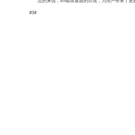
总的来说，snap加速器的出现，为用户带来了更
#3#