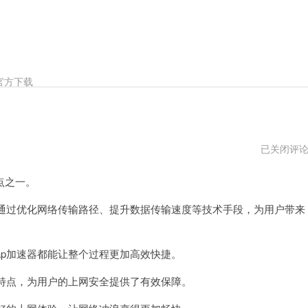
官方下载
snap
已关闭评
加
速
点之一。
器
打
不
通过优化网络传输路径、提升数据传输速度等技术手段，为用户带来
开
了
p加速器都能让整个过程更加高效快捷。
特点，为用户的上网安全提供了有效保障。