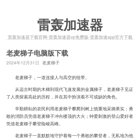
雷轰加速器
雷轰加速器下载官网-雷轰加速器vp免费版-雷轰加速app官方下载
老麦梯子电脑版下载
2024年12月31日
老麦梯子
老麦梯子，一道连接人与高空的纽带。
从远古时期的木梯到现代飞速发展的金属梯子，老麦梯子见证
了人类探索高处的历程，并在其中扮演着不可或缺的角色。
辛勤耕耘的农民利用老麦梯子攀爬到树上慎重地采摘果实；勇
敢的消防员凭借老麦梯子冲向楼顶的大火；钟爱刺激的登山爱好者
凭借老麦梯子攀登险峻高峰。
老麦梯子一直默默地守护着每一个勇敢的攀登者，无私地为他