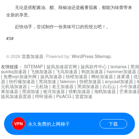
无论是搭配酱油、醋、辣椒油还是蘸番茄酱，都能为味蕾带来
全新的享受。
赶快动手，尝试制作一份美味可口的煎饺云吧！。
#3#
© 2026
雷轰加速器
. Powered by:
WordPress
.
Sitemap
.
友情链接：
SITEMAP
|
旋风加速器官网
|
旋风软件中心
|
textarea
|
黑洞
quickq加速器
|
飞驰加速器
|
飞鸟加速器
|
狗急加速器
|
hammer加速器
|
免费vqn加速外网
|
旋风加速器
|
快橙加速器
|
啊哈加速器
|
迷雾通
|
优
器
|
快柠檬加速器
|
黑洞加速
|
falemon
|
快橙加速器
|
anycast加速器
|
i
元机场加速器
|
一元机场
|
老王加速器
|
黑洞加速器
|
白石山
|
小牛加速
果加速器
|
黑洞加速
|
银河加速器
|
猎豹加速器
|
海鸥加速器
|
芒果加速
旋风加速器度器
|
哔咔漫画
|
PicACG
|
雷霆加速
永久免费的上网梯子
下载