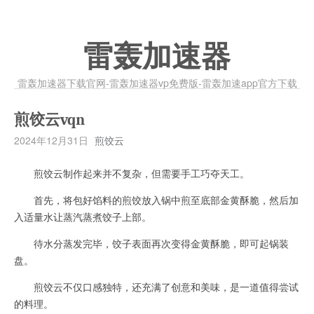
雷轰加速器
雷轰加速器下载官网-雷轰加速器vp免费版-雷轰加速app官方下载
煎饺云vqn
2024年12月31日
煎饺云
煎饺云制作起来并不复杂，但需要手工巧夺天工。
首先，将包好馅料的煎饺放入锅中煎至底部金黄酥脆，然后加
入适量水让蒸汽蒸煮饺子上部。
待水分蒸发完毕，饺子表面再次变得金黄酥脆，即可起锅装
盘。
煎饺云不仅口感独特，还充满了创意和美味，是一道值得尝试
的料理。