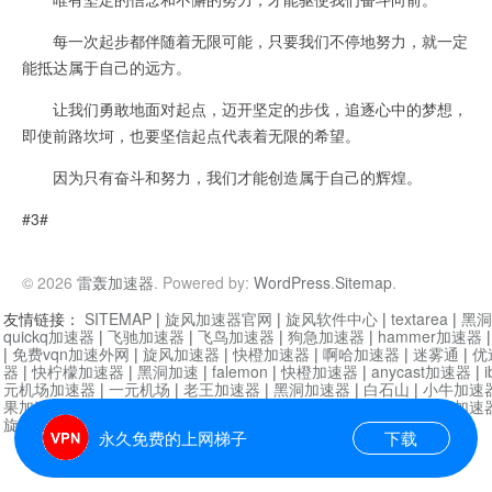
每一次起步都伴随着无限可能，只要我们不停地努力，就一定
能抵达属于自己的远方。
让我们勇敢地面对起点，迈开坚定的步伐，追逐心中的梦想，
即使前路坎坷，也要坚信起点代表着无限的希望。
因为只有奋斗和努力，我们才能创造属于自己的辉煌。
#3#
© 2026
雷轰加速器
. Powered by:
WordPress
.
Sitemap
.
友情链接：
SITEMAP
|
旋风加速器官网
|
旋风软件中心
|
textarea
|
黑洞
quickq加速器
|
飞驰加速器
|
飞鸟加速器
|
狗急加速器
|
hammer加速器
|
免费vqn加速外网
|
旋风加速器
|
快橙加速器
|
啊哈加速器
|
迷雾通
|
优
器
|
快柠檬加速器
|
黑洞加速
|
falemon
|
快橙加速器
|
anycast加速器
|
i
元机场加速器
|
一元机场
|
老王加速器
|
黑洞加速器
|
白石山
|
小牛加速
果加速器
|
黑洞加速
|
银河加速器
|
猎豹加速器
|
海鸥加速器
|
芒果加速
旋风加速器度器
|
哔咔漫画
|
PicACG
|
雷霆加速
永久免费的上网梯子
下载