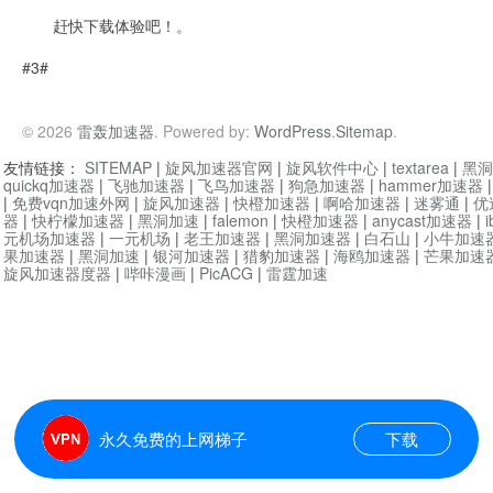
赶快下载体验吧！。
#3#
© 2026
雷轰加速器
. Powered by:
WordPress
.
Sitemap
.
友情链接：
SITEMAP
|
旋风加速器官网
|
旋风软件中心
|
textarea
|
黑洞
quickq加速器
|
飞驰加速器
|
飞鸟加速器
|
狗急加速器
|
hammer加速器
|
免费vqn加速外网
|
旋风加速器
|
快橙加速器
|
啊哈加速器
|
迷雾通
|
优
器
|
快柠檬加速器
|
黑洞加速
|
falemon
|
快橙加速器
|
anycast加速器
|
i
元机场加速器
|
一元机场
|
老王加速器
|
黑洞加速器
|
白石山
|
小牛加速
果加速器
|
黑洞加速
|
银河加速器
|
猎豹加速器
|
海鸥加速器
|
芒果加速
旋风加速器度器
|
哔咔漫画
|
PicACG
|
雷霆加速
永久免费的上网梯子
下载