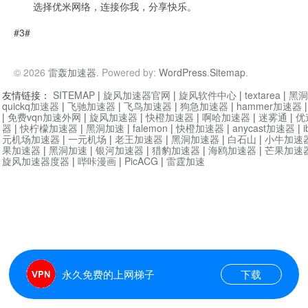
选择优米网络，连接你我，分享快乐。
#3#
© 2026
雷轰加速器
. Powered by:
WordPress
.
Sitemap
.
友情链接：
SITEMAP
|
旋风加速器官网
|
旋风软件中心
|
textarea
|
黑洞
quickq加速器
|
飞驰加速器
|
飞鸟加速器
|
狗急加速器
|
hammer加速器
|
免费vqn加速外网
|
旋风加速器
|
快橙加速器
|
啊哈加速器
|
迷雾通
|
优
器
|
快柠檬加速器
|
黑洞加速
|
falemon
|
快橙加速器
|
anycast加速器
|
i
元机场加速器
|
一元机场
|
老王加速器
|
黑洞加速器
|
白石山
|
小牛加速
果加速器
|
黑洞加速
|
银河加速器
|
猎豹加速器
|
海鸥加速器
|
芒果加速
旋风加速器度器
|
哔咔漫画
|
PicACG
|
雷霆加速
永久免费的上网梯子
下载