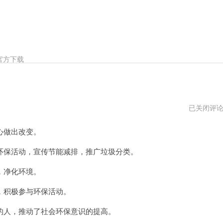
官方下载
阮
已关闭评
青
海
心做出改变。
vqn
保活动，宣传节能减排，推广垃圾分类。
，净化环境。
积极参与环保活动。
人，推动了社会环保意识的提高。