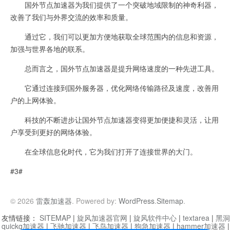
国外节点加速器为我们提供了一个突破地域限制的神奇利器，
改善了我们与外界交流的效率和质量。
通过它，我们可以更加方便地获取全球范围内的信息和资源，
加强与世界各地的联系。
总而言之，国外节点加速器是提升网络速度的一种先进工具。
它通过连接到国外服务器，优化网络传输路径及速度，改善用
户的上网体验。
科技的不断进步让国外节点加速器变得更加便捷和灵活，让用
户享受到更好的网络体验。
在全球信息化时代，它为我们打开了连接世界的大门。
#3#
© 2026
雷轰加速器
. Powered by:
WordPress
.
Sitemap
.
友情链接：
SITEMAP
|
旋风加速器官网
|
旋风软件中心
|
textarea
|
黑洞
quickq加速器
|
飞驰加速器
|
飞鸟加速器
|
狗急加速器
|
hammer加速器