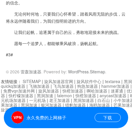
的信念。
无论何时何地，只要我们心怀希望，踏着风雨无阻的步伐，云
将永远伴随着我们，为我们指明前进的方向。
让我们起帆，追逐属于自己的云，勇敢地迎接未来的挑战。
愿每一个追梦人，都能够乘风破浪，扬帆起航。
#3#
© 2026
雷轰加速器
. Powered by:
WordPress
.
Sitemap
.
友情链接：
SITEMAP
|
旋风加速器官网
|
旋风软件中心
|
textarea
|
黑洞
quickq加速器
|
飞驰加速器
|
飞鸟加速器
|
狗急加速器
|
hammer加速器
|
免费vqn加速外网
|
旋风加速器
|
快橙加速器
|
啊哈加速器
|
迷雾通
|
优
器
|
快柠檬加速器
|
黑洞加速
|
falemon
|
快橙加速器
|
anycast加速器
|
i
元机场加速器
|
一元机场
|
老王加速器
|
黑洞加速器
|
白石山
|
小牛加速
果加速器
|
黑洞加速
|
银河加速器
|
猎豹加速器
|
海鸥加速器
|
芒果加速
旋风加速器度器
|
哔咔漫画
|
PicACG
|
雷霆加速
永久免费的上网梯子
下载