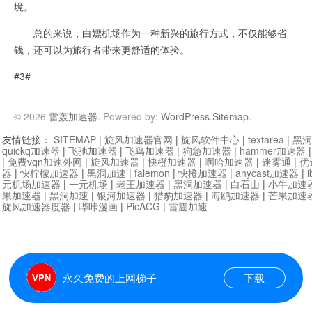
境。
总的来说，白嫖机场作为一种新兴的旅行方式，不仅能够省
钱，还可以为旅行者带来更舒适的体验。
#3#
© 2026
雷轰加速器
. Powered by:
WordPress
.
Sitemap
.
友情链接：
SITEMAP
|
旋风加速器官网
|
旋风软件中心
|
textarea
|
黑洞
quickq加速器
|
飞驰加速器
|
飞鸟加速器
|
狗急加速器
|
hammer加速器
|
免费vqn加速外网
|
旋风加速器
|
快橙加速器
|
啊哈加速器
|
迷雾通
|
优
器
|
快柠檬加速器
|
黑洞加速
|
falemon
|
快橙加速器
|
anycast加速器
|
i
元机场加速器
|
一元机场
|
老王加速器
|
黑洞加速器
|
白石山
|
小牛加速
果加速器
|
黑洞加速
|
银河加速器
|
猎豹加速器
|
海鸥加速器
|
芒果加速
旋风加速器度器
|
哔咔漫画
|
PicACG
|
雷霆加速
永久免费的上网梯子
下载