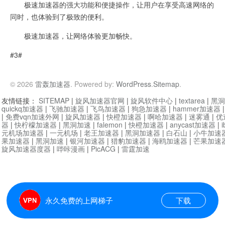
极速加速器的强大功能和便捷操作，让用户在享受高速网络的
同时，也体验到了极致的便利。
极速加速器，让网络体验更加畅快。
#3#
© 2026
雷轰加速器
. Powered by:
WordPress
.
Sitemap
.
友情链接：
SITEMAP
|
旋风加速器官网
|
旋风软件中心
|
textarea
|
黑洞
quickq加速器
|
飞驰加速器
|
飞鸟加速器
|
狗急加速器
|
hammer加速器
|
免费vqn加速外网
|
旋风加速器
|
快橙加速器
|
啊哈加速器
|
迷雾通
|
优
器
|
快柠檬加速器
|
黑洞加速
|
falemon
|
快橙加速器
|
anycast加速器
|
i
元机场加速器
|
一元机场
|
老王加速器
|
黑洞加速器
|
白石山
|
小牛加速
果加速器
|
黑洞加速
|
银河加速器
|
猎豹加速器
|
海鸥加速器
|
芒果加速
旋风加速器度器
|
哔咔漫画
|
PicACG
|
雷霆加速
永久免费的上网梯子
下载