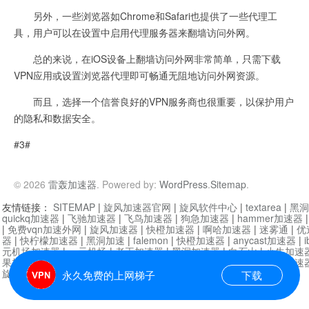
另外，一些浏览器如Chrome和Safari也提供了一些代理工
具，用户可以在设置中启用代理服务器来翻墙访问外网。
总的来说，在iOS设备上翻墙访问外网非常简单，只需下载
VPN应用或设置浏览器代理即可畅通无阻地访问外网资源。
而且，选择一个信誉良好的VPN服务商也很重要，以保护用户
的隐私和数据安全。
#3#
© 2026
雷轰加速器
. Powered by:
WordPress
.
Sitemap
.
友情链接：
SITEMAP
|
旋风加速器官网
|
旋风软件中心
|
textarea
|
黑洞
quickq加速器
|
飞驰加速器
|
飞鸟加速器
|
狗急加速器
|
hammer加速器
|
免费vqn加速外网
|
旋风加速器
|
快橙加速器
|
啊哈加速器
|
迷雾通
|
优
器
|
快柠檬加速器
|
黑洞加速
|
falemon
|
快橙加速器
|
anycast加速器
|
i
元机场加速器
|
一元机场
|
老王加速器
|
黑洞加速器
|
白石山
|
小牛加速
果加速器
|
黑洞加速
|
银河加速器
|
猎豹加速器
|
海鸥加速器
|
芒果加速
旋风加速器度器
|
哔咔漫画
|
PicACG
|
雷霆加速
永久免费的上网梯子
下载