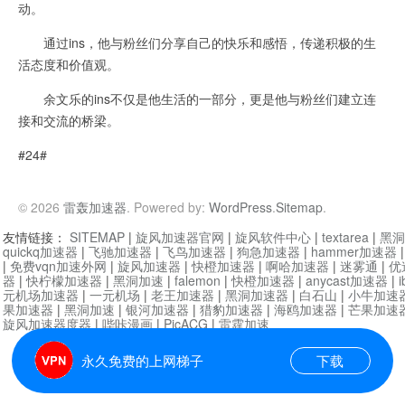
动。
通过ins，他与粉丝们分享自己的快乐和感悟，传递积极的生
活态度和价值观。
余文乐的ins不仅是他生活的一部分，更是他与粉丝们建立连
接和交流的桥梁。
#24#
© 2026
雷轰加速器
. Powered by:
WordPress
.
Sitemap
.
友情链接：
SITEMAP
|
旋风加速器官网
|
旋风软件中心
|
textarea
|
黑洞
quickq加速器
|
飞驰加速器
|
飞鸟加速器
|
狗急加速器
|
hammer加速器
|
免费vqn加速外网
|
旋风加速器
|
快橙加速器
|
啊哈加速器
|
迷雾通
|
优
器
|
快柠檬加速器
|
黑洞加速
|
falemon
|
快橙加速器
|
anycast加速器
|
i
元机场加速器
|
一元机场
|
老王加速器
|
黑洞加速器
|
白石山
|
小牛加速
果加速器
|
黑洞加速
|
银河加速器
|
猎豹加速器
|
海鸥加速器
|
芒果加速
旋风加速器度器
|
哔咔漫画
|
PicACG
|
雷霆加速
永久免费的上网梯子
下载