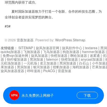
球范围内获得了成功。
夏时国际加速器致力于打造一个创新、合作的科技生态圈，为
全球创业者提供实现梦想的舞台。
#3#
© 2026
雷轰加速器
. Powered by:
WordPress
.
Sitemap
.
友情链接：
SITEMAP
|
旋风加速器官网
|
旋风软件中心
|
textarea
|
黑洞
quickq加速器
|
飞驰加速器
|
飞鸟加速器
|
狗急加速器
|
hammer加速器
|
免费vqn加速外网
|
旋风加速器
|
快橙加速器
|
啊哈加速器
|
迷雾通
|
优
器
|
快柠檬加速器
|
黑洞加速
|
falemon
|
快橙加速器
|
anycast加速器
|
i
元机场加速器
|
一元机场
|
老王加速器
|
黑洞加速器
|
白石山
|
小牛加速
果加速器
|
黑洞加速
|
银河加速器
|
猎豹加速器
|
海鸥加速器
|
芒果加速
旋风加速器度器
|
哔咔漫画
|
PicACG
|
雷霆加速
永久免费的上网梯子
下载