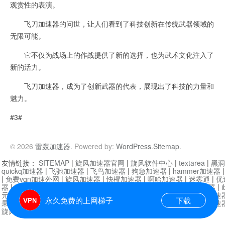
观赏性的表演。
飞刀加速器的问世，让人们看到了科技创新在传统武器领域的
无限可能。
它不仅为战场上的作战提供了新的选择，也为武术文化注入了
新的活力。
飞刀加速器，成为了创新武器的代表，展现出了科技的力量和
魅力。
#3#
© 2026
雷轰加速器
. Powered by:
WordPress
.
Sitemap
.
友情链接：
SITEMAP
|
旋风加速器官网
|
旋风软件中心
|
textarea
|
黑洞
quickq加速器
|
飞驰加速器
|
飞鸟加速器
|
狗急加速器
|
hammer加速器
|
免费vqn加速外网
|
旋风加速器
|
快橙加速器
|
啊哈加速器
|
迷雾通
|
优
器
|
快柠檬加速器
|
黑洞加速
|
falemon
|
快橙加速器
|
anycast加速器
|
i
元机场加速器
|
一元机场
|
老王加速器
|
黑洞加速器
|
白石山
|
小牛加速
永久免费的上网梯子
下载
果加速器
|
黑洞加速
|
银河加速器
|
猎豹加速器
|
海鸥加速器
|
芒果加速
旋风加速器度器
|
哔咔漫画
|
PicACG
|
雷霆加速