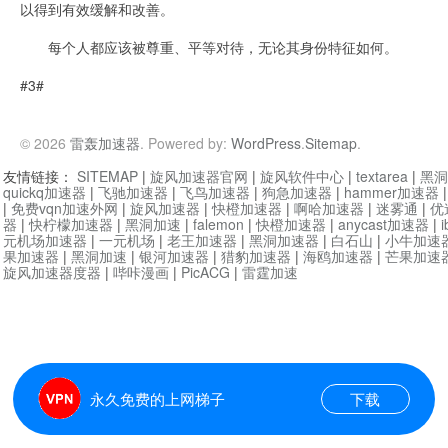
以得到有效缓解和改善。
每个人都应该被尊重、平等对待，无论其身份特征如何。
#3#
© 2026
雷轰加速器
. Powered by:
WordPress
.
Sitemap
.
友情链接：
SITEMAP
|
旋风加速器官网
|
旋风软件中心
|
textarea
|
黑洞
quickq加速器
|
飞驰加速器
|
飞鸟加速器
|
狗急加速器
|
hammer加速器
|
免费vqn加速外网
|
旋风加速器
|
快橙加速器
|
啊哈加速器
|
迷雾通
|
优
器
|
快柠檬加速器
|
黑洞加速
|
falemon
|
快橙加速器
|
anycast加速器
|
i
元机场加速器
|
一元机场
|
老王加速器
|
黑洞加速器
|
白石山
|
小牛加速
果加速器
|
黑洞加速
|
银河加速器
|
猎豹加速器
|
海鸥加速器
|
芒果加速
旋风加速器度器
|
哔咔漫画
|
PicACG
|
雷霆加速
永久免费的上网梯子
下载