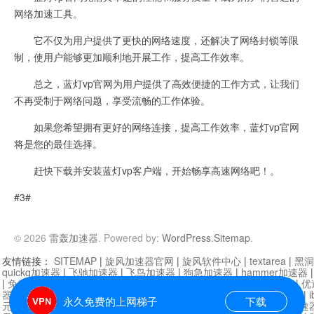
网络加速工具。
它不仅为用户提供了更快的网络速度，还解决了网络封锁等限
制，使用户能够更加顺利地开展工作，提高工作效率。
总之，蓝灯vp官网为用户提供了高效便捷的工作方式，让我们
不再受制于网络问题，享受流畅的工作体验。
如果您希望拥有更好的网络连接，提高工作效率，蓝灯vp官网
将是您的最佳选择。
赶快下载并安装蓝灯vp客户端，开始畅享高速网络吧！。
#3#
© 2026
雷轰加速器
. Powered by:
WordPress
.
Sitemap
.
友情链接：
SITEMAP
|
旋风加速器官网
|
旋风软件中心
|
textarea
|
黑洞
quickq加速器
|
飞驰加速器
|
飞鸟加速器
|
狗急加速器
|
hammer加速器
|
免费vqn加速外网
|
旋风加速器
|
快橙加速器
|
啊哈加速器
|
迷雾通
|
优
器
|
快柠檬加速器
|
黑洞加速
|
falemon
|
快橙加速器
|
anycast加速器
|
i
永久免费的上网梯子
下载
元机场加速器
|
一元机场
|
老王加速器
|
黑洞加速器
|
白石山
|
小牛加速