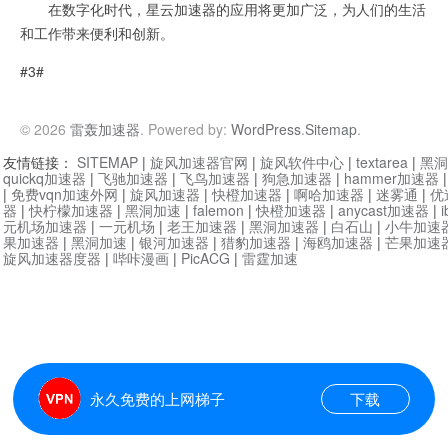
在数字化时代，星云加速器的应用将更加广泛，为人们的生活
和工作带来便利和创新。
#3#
© 2026
雷轰加速器
. Powered by:
WordPress
.
Sitemap
.
友情链接：
SITEMAP
|
旋风加速器官网
|
旋风软件中心
|
textarea
|
黑洞
quickq加速器
|
飞驰加速器
|
飞鸟加速器
|
狗急加速器
|
hammer加速器
|
免费vqn加速外网
|
旋风加速器
|
快橙加速器
|
啊哈加速器
|
迷雾通
|
优
器
|
快柠檬加速器
|
黑洞加速
|
falemon
|
快橙加速器
|
anycast加速器
|
i
元机场加速器
|
一元机场
|
老王加速器
|
黑洞加速器
|
白石山
|
小牛加速
果加速器
|
黑洞加速
|
银河加速器
|
猎豹加速器
|
海鸥加速器
|
芒果加速
旋风加速器度器
|
哔咔漫画
|
PicACG
|
雷霆加速
永久免费的上网梯子
下载