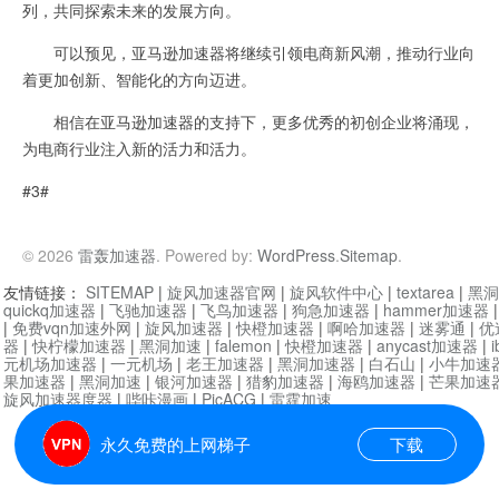
列，共同探索未来的发展方向。
可以预见，亚马逊加速器将继续引领电商新风潮，推动行业向
着更加创新、智能化的方向迈进。
相信在亚马逊加速器的支持下，更多优秀的初创企业将涌现，
为电商行业注入新的活力和活力。
#3#
© 2026
雷轰加速器
. Powered by:
WordPress
.
Sitemap
.
友情链接：
SITEMAP
|
旋风加速器官网
|
旋风软件中心
|
textarea
|
黑洞
quickq加速器
|
飞驰加速器
|
飞鸟加速器
|
狗急加速器
|
hammer加速器
|
免费vqn加速外网
|
旋风加速器
|
快橙加速器
|
啊哈加速器
|
迷雾通
|
优
器
|
快柠檬加速器
|
黑洞加速
|
falemon
|
快橙加速器
|
anycast加速器
|
i
元机场加速器
|
一元机场
|
老王加速器
|
黑洞加速器
|
白石山
|
小牛加速
果加速器
|
黑洞加速
|
银河加速器
|
猎豹加速器
|
海鸥加速器
|
芒果加速
旋风加速器度器
|
哔咔漫画
|
PicACG
|
雷霆加速
永久免费的上网梯子
下载