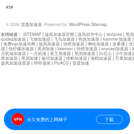
#3#
© 2026
雷轰加速器
. Powered by:
WordPress
.
Sitemap
.
友情链接：
SITEMAP
|
旋风加速器官网
|
旋风软件中心
|
textarea
|
黑洞
quickq加速器
|
飞驰加速器
|
飞鸟加速器
|
狗急加速器
|
hammer加速器
|
免费vqn加速外网
|
旋风加速器
|
快橙加速器
|
啊哈加速器
|
迷雾通
|
优
器
|
快柠檬加速器
|
黑洞加速
|
falemon
|
快橙加速器
|
anycast加速器
|
i
元机场加速器
|
一元机场
|
老王加速器
|
黑洞加速器
|
白石山
|
小牛加速
果加速器
|
黑洞加速
|
银河加速器
|
猎豹加速器
|
海鸥加速器
|
芒果加速
旋风加速器度器
|
哔咔漫画
|
PicACG
|
雷霆加速
永久免费的上网梯子
下载