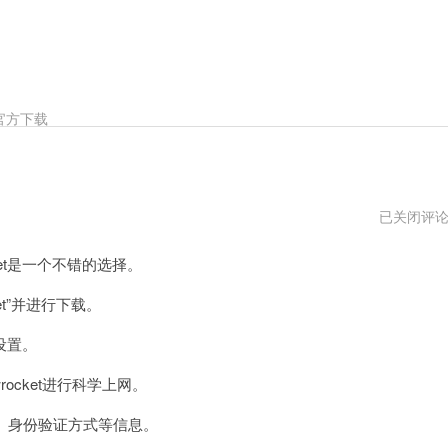
官方下载
shadowroc
已关闭评
下
载
et是一个不错的选择。
vp
et”并进行下载。
设置。
ocket进行科学上网。
、身份验证方式等信息。