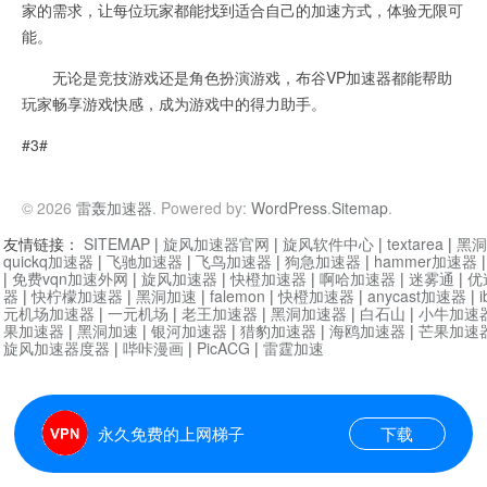
家的需求，让每位玩家都能找到适合自己的加速方式，体验无限可
能。
无论是竞技游戏还是角色扮演游戏，布谷VP加速器都能帮助
玩家畅享游戏快感，成为游戏中的得力助手。
#3#
© 2026
雷轰加速器
. Powered by:
WordPress
.
Sitemap
.
友情链接：
SITEMAP
|
旋风加速器官网
|
旋风软件中心
|
textarea
|
黑洞
quickq加速器
|
飞驰加速器
|
飞鸟加速器
|
狗急加速器
|
hammer加速器
|
免费vqn加速外网
|
旋风加速器
|
快橙加速器
|
啊哈加速器
|
迷雾通
|
优
器
|
快柠檬加速器
|
黑洞加速
|
falemon
|
快橙加速器
|
anycast加速器
|
i
元机场加速器
|
一元机场
|
老王加速器
|
黑洞加速器
|
白石山
|
小牛加速
果加速器
|
黑洞加速
|
银河加速器
|
猎豹加速器
|
海鸥加速器
|
芒果加速
旋风加速器度器
|
哔咔漫画
|
PicACG
|
雷霆加速
永久免费的上网梯子
下载