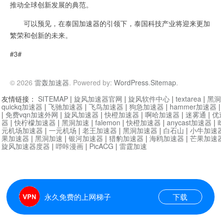
推动全球创新发展的典范。
可以预见，在泰国加速器的引领下，泰国科技产业将迎来更加
繁荣和创新的未来。
#3#
© 2026
雷轰加速器
. Powered by:
WordPress
.
Sitemap
.
友情链接：
SITEMAP
|
旋风加速器官网
|
旋风软件中心
|
textarea
|
黑洞
quickq加速器
|
飞驰加速器
|
飞鸟加速器
|
狗急加速器
|
hammer加速器
|
免费vqn加速外网
|
旋风加速器
|
快橙加速器
|
啊哈加速器
|
迷雾通
|
优
器
|
快柠檬加速器
|
黑洞加速
|
falemon
|
快橙加速器
|
anycast加速器
|
i
元机场加速器
|
一元机场
|
老王加速器
|
黑洞加速器
|
白石山
|
小牛加速
果加速器
|
黑洞加速
|
银河加速器
|
猎豹加速器
|
海鸥加速器
|
芒果加速
旋风加速器度器
|
哔咔漫画
|
PicACG
|
雷霆加速
永久免费的上网梯子
下载