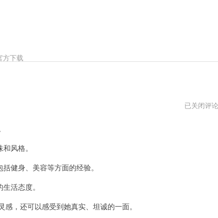
官方下载
周
已关闭评
慧
敏
。
健
身
照
味和风格。
片
括健身、美容等方面的经验。
的生活态度。
灵感，还可以感受到她真实、坦诚的一面。