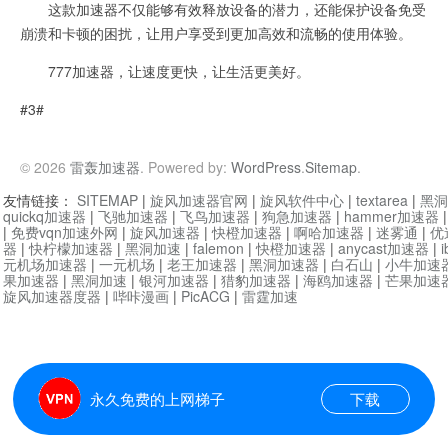
这款加速器不仅能够有效释放设备的潜力，还能保护设备免受
崩溃和卡顿的困扰，让用户享受到更加高效和流畅的使用体验。
777加速器，让速度更快，让生活更美好。
#3#
© 2026
雷轰加速器
. Powered by:
WordPress
.
Sitemap
.
友情链接：
SITEMAP
|
旋风加速器官网
|
旋风软件中心
|
textarea
|
黑洞
quickq加速器
|
飞驰加速器
|
飞鸟加速器
|
狗急加速器
|
hammer加速器
|
免费vqn加速外网
|
旋风加速器
|
快橙加速器
|
啊哈加速器
|
迷雾通
|
优
器
|
快柠檬加速器
|
黑洞加速
|
falemon
|
快橙加速器
|
anycast加速器
|
i
元机场加速器
|
一元机场
|
老王加速器
|
黑洞加速器
|
白石山
|
小牛加速
果加速器
|
黑洞加速
|
银河加速器
|
猎豹加速器
|
海鸥加速器
|
芒果加速
旋风加速器度器
|
哔咔漫画
|
PicACG
|
雷霆加速
永久免费的上网梯子
下载