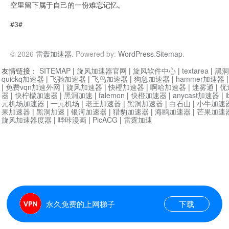
空里留下属于自己的一份难忘记忆。
#3#
© 2026
雷轰加速器
. Powered by:
WordPress
.
Sitemap
.
友情链接：
SITEMAP
|
旋风加速器官网
|
旋风软件中心
|
textarea
|
黑洞
quickq加速器
|
飞驰加速器
|
飞鸟加速器
|
狗急加速器
|
hammer加速器
|
免费vqn加速外网
|
旋风加速器
|
快橙加速器
|
啊哈加速器
|
迷雾通
|
优
器
|
快柠檬加速器
|
黑洞加速
|
falemon
|
快橙加速器
|
anycast加速器
|
i
元机场加速器
|
一元机场
|
老王加速器
|
黑洞加速器
|
白石山
|
小牛加速
果加速器
|
黑洞加速
|
银河加速器
|
猎豹加速器
|
海鸥加速器
|
芒果加速
旋风加速器度器
|
哔咔漫画
|
PicACG
|
雷霆加速
永久免费的上网梯子
下载