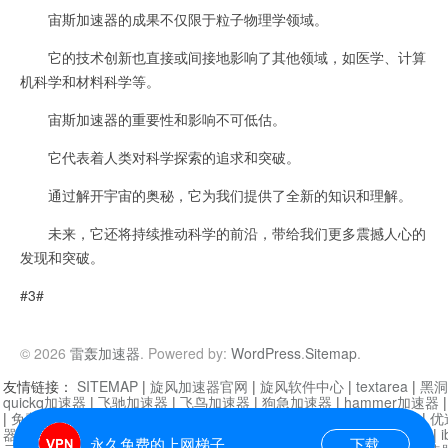
宙斯加速器的成果不仅限于粒子物理学领域。
它的技术创新也直接或间接地影响了其他领域，如医学、计算
机科学和材料科学等。
宙斯加速器的重要性和影响不可低估。
它代表着人类对科学探索的追求和突破。
通过解开宇宙的奥秘，它为我们提供了全新的知识和理解。
未来，它还将持续推动科学的前沿，带给我们更多震撼人心的
发现和突破。
#3#
© 2026
雷轰加速器
. Powered by:
WordPress
.
Sitemap
.
友情链接：
SITEMAP
|
旋风加速器官网
|
旋风软件中心
|
textarea
|
黑洞
quickq加速器
|
飞驰加速器
|
飞鸟加速器
|
狗急加速器
|
hammer加速器
|
免费vqn加速外网
|
旋风加速器
|
快橙加速器
|
啊哈加速器
|
迷雾通
|
优
器
|
快柠檬加速器
|
黑洞加速
|
falemon
|
快橙加速器
|
anycast加速器
|
i
永久免费的上网梯子
下载