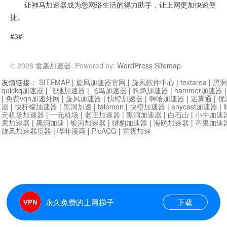
让神马加速器成为您网络生活的得力助手，让上网更加快速便
捷。
#3#
© 2026
雷轰加速器
. Powered by:
WordPress
.
Sitemap
.
友情链接：
SITEMAP
|
旋风加速器官网
|
旋风软件中心
|
textarea
|
黑洞
quickq加速器
|
飞驰加速器
|
飞鸟加速器
|
狗急加速器
|
hammer加速器
|
免费vqn加速外网
|
旋风加速器
|
快橙加速器
|
啊哈加速器
|
迷雾通
|
优
器
|
快柠檬加速器
|
黑洞加速
|
falemon
|
快橙加速器
|
anycast加速器
|
i
元机场加速器
|
一元机场
|
老王加速器
|
黑洞加速器
|
白石山
|
小牛加速
果加速器
|
黑洞加速
|
银河加速器
|
猎豹加速器
|
海鸥加速器
|
芒果加速
旋风加速器度器
|
哔咔漫画
|
PicACG
|
雷霆加速
永久免费的上网梯子
下载